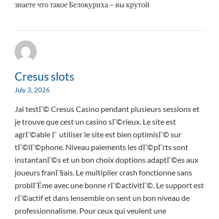
знаете что такое Белокуриха – вы крутой
Cresus slots
July 3, 2026
Jai testГ© Cresus Casino pendant plusieurs sessions et
je trouve que cest un casino sГ©rieux. Le site est
agrГ©able Г utiliser le site est bien optimisГ© sur
tГ©lГ©phone. Niveau paiements les dГ©pГґts sont
instantanГ©s et un bon choix doptions adaptГ©es aux
joueurs franГ§ais. Le multiplier crash fonctionne sans
problГЁme avec une bonne rГ©activitГ©. Le support est
rГ©actif et dans lensemble on sent un bon niveau de
professionnalisme. Pour ceux qui veulent une