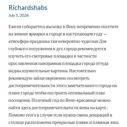
Richardshabs
July 5, 2026
Ежели собираетесь вылазку в Вену непременно посетите
на зимние ярмарки в городе в наступающем году —
атмосфера праздника там невероятно чудесная Для
глубокого погружения в дух города рекомендуется
изучить его смотровые площадки в частности
прославленная панорамная площадка города оттуда
видны изумительные картины. Настоятельно
рекомендую заблаговременно посмотреть
достопримечательности этого замечательного города на
плане города чтобы построить оптимальный план
посещения. Полезный гид по Вене-красавице можно
найти здесь достопримечательности вены на карте .
Помимо этого в случае если нужна смена декораций в
столице расположены прекрасные пляжи и пляжная зона