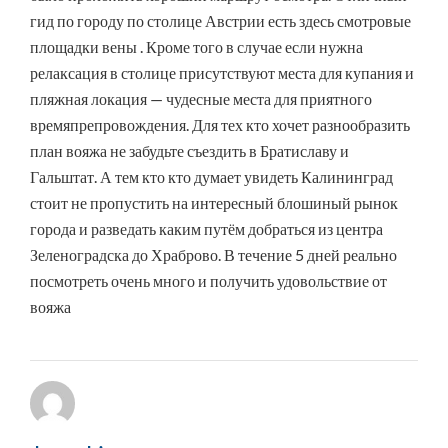
гид по городу по столице Австрии есть здесь смотровые
площадки вены . Кроме того в случае если нужна
релаксация в столице присутствуют места для купания и
пляжная локация — чудесные места для приятного
времяпрепровождения. Для тех кто хочет разнообразить
план вояжа не забудьте съездить в Братиславу и
Гальштат. А тем кто кто думает увидеть Калининград
стоит не пропустить на интересный блошиный рынок
города и разведать каким путём добраться из центра
Зеленоградска до Храброво. В течение 5 дней реально
посмотреть очень много и получить удовольствие от
вояжа