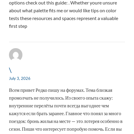
options check out this guide: . Whether youre unsure
about what palette fits me or would like tips on color
tests these resources and spaces represent a valuable
first step
\
July 3, 2026
Всем привет Редко пишу на форумах. Тема близкая
промолчать не получилось. Из своего опыта скажу:
внутренние перелёты почти всегда выгоднее чем
кажутся если брать заранее. Главное что понял за много
поездок: бронь жилья на месте — это лотерея особенно в
сезон. Пиши что интересует попробую помочь. Если вы