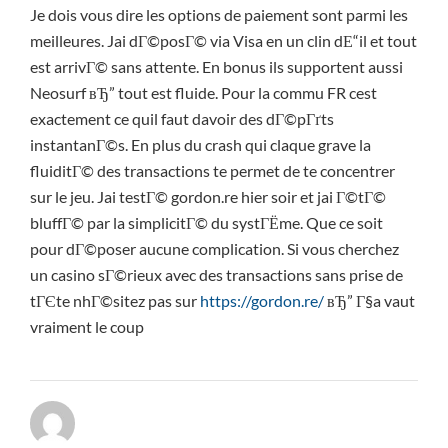
Je dois vous dire les options de paiement sont parmi les
meilleures. Jai dГ©posГ© via Visa en un clin dЕ“il et tout
est arrivГ© sans attente. En bonus ils supportent aussi
Neosurf вЂ” tout est fluide. Pour la commu FR cest
exactement ce quil faut davoir des dГ©pГґts
instantanГ©s. En plus du crash qui claque grave la
fluiditГ© des transactions te permet de te concentrer
sur le jeu. Jai testГ© gordon.re hier soir et jai Г©tГ©
bluffГ© par la simplicitГ© du systГЁme. Que ce soit
pour dГ©poser aucune complication. Si vous cherchez
un casino sГ©rieux avec des transactions sans prise de
tГЄte nhГ©sitez pas sur
https://gordon.re/
вЂ” Г§a vaut
vraiment le coup