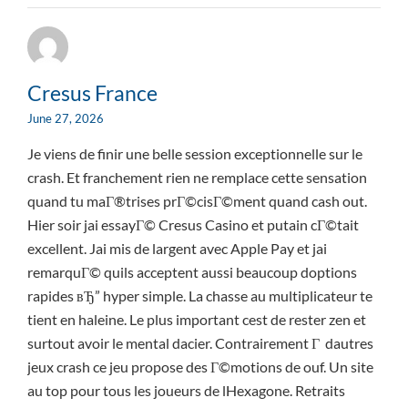
Cresus France
June 27, 2026
Je viens de finir une belle session exceptionnelle sur le
crash. Et franchement rien ne remplace cette sensation
quand tu maГ®trises prГ©cisГ©ment quand cash out.
Hier soir jai essayГ© Cresus Casino et putain cГ©tait
excellent. Jai mis de largent avec Apple Pay et jai
remarquГ© quils acceptent aussi beaucoup doptions
rapides вЂ” hyper simple. La chasse au multiplicateur te
tient en haleine. Le plus important cest de rester zen et
surtout avoir le mental dacier. Contrairement Г dautres
jeux crash ce jeu propose des Г©motions de ouf. Un site
au top pour tous les joueurs de lHexagone. Retraits