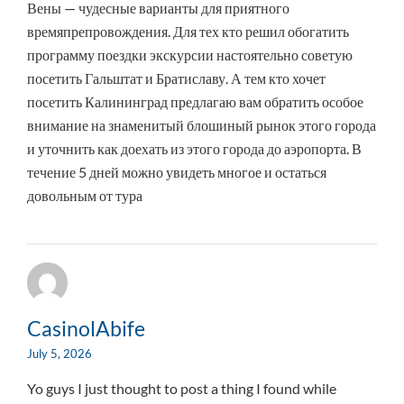
Вены — чудесные варианты для приятного
времяпрепровождения. Для тех кто решил обогатить
программу поездки экскурсии настоятельно советую
посетить Гальштат и Братиславу. А тем кто хочет
посетить Калининград предлагаю вам обратить особое
внимание на знаменитый блошиный рынок этого города
и уточнить как доехать из этого города до аэропорта. В
течение 5 дней можно увидеть многое и остаться
довольным от тура
CasinolAbife
July 5, 2026
Yo guys I just thought to post a thing I found while