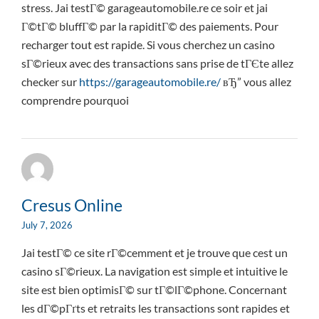
stress. Jai testГ© garageautomobile.re ce soir et jai
Г©tГ© bluffГ© par la rapiditГ© des paiements. Pour
recharger tout est rapide. Si vous cherchez un casino
sГ©rieux avec des transactions sans prise de tГЄte allez
checker sur
https://garageautomobile.re/
вЂ” vous allez
comprendre pourquoi
Cresus Online
July 7, 2026
Jai testГ© ce site rГ©cemment et je trouve que cest un
casino sГ©rieux. La navigation est simple et intuitive le
site est bien optimisГ© sur tГ©lГ©phone. Concernant
les dГ©pГґts et retraits les transactions sont rapides et