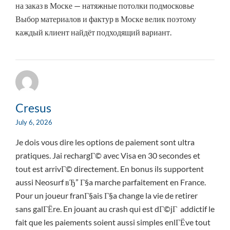
на заказ в Моске — натяжные потолки подмосковье
Выбор материалов и фактур в Моске велик поэтому
каждый клиент найдёт подходящий вариант.
Cresus
July 6, 2026
Je dois vous dire les options de paiement sont ultra
pratiques. Jai rechargГ© avec Visa en 30 secondes et
tout est arrivГ© directement. En bonus ils supportent
aussi Neosurf вЂ” Г§a marche parfaitement en France.
Pour un joueur franГ§ais Г§a change la vie de retirer
sans galГЁre. En jouant au crash qui est dГ©jГ addictif le
fait que les paiements soient aussi simples enlГЁve tout