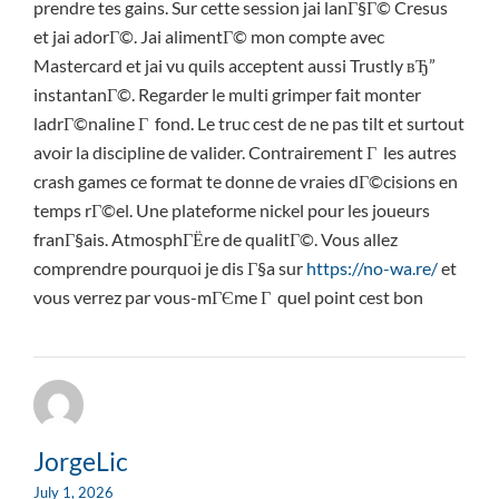
prendre tes gains. Sur cette session jai lanГ§Г© Cresus
et jai adorГ©. Jai alimentГ© mon compte avec
Mastercard et jai vu quils acceptent aussi Trustly вЂ”
instantanГ©. Regarder le multi grimper fait monter
ladrГ©naline Г fond. Le truc cest de ne pas tilt et surtout
avoir la discipline de valider. Contrairement Г les autres
crash games ce format te donne de vraies dГ©cisions en
temps rГ©el. Une plateforme nickel pour les joueurs
franГ§ais. AtmosphГЁre de qualitГ©. Vous allez
comprendre pourquoi je dis Г§a sur
https://no-wa.re/
et
vous verrez par vous-mГЄme Г quel point cest bon
JorgeLic
July 1, 2026