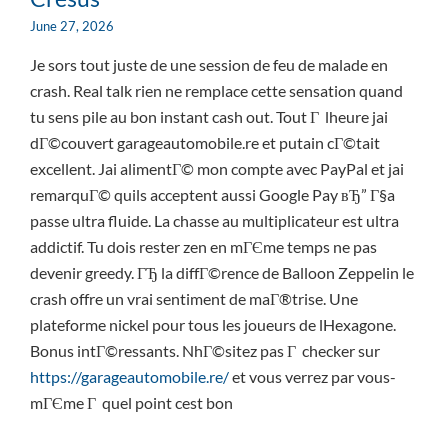
June 27, 2026
Je sors tout juste de une session de feu de malade en
crash. Real talk rien ne remplace cette sensation quand
tu sens pile au bon instant cash out. Tout Г lheure jai
dГ©couvert garageautomobile.re et putain cГ©tait
excellent. Jai alimentГ© mon compte avec PayPal et jai
remarquГ© quils acceptent aussi Google Pay вЂ” Г§a
passe ultra fluide. La chasse au multiplicateur est ultra
addictif. Tu dois rester zen en mГЄme temps ne pas
devenir greedy. ГЂ la diffГ©rence de Balloon Zeppelin le
crash offre un vrai sentiment de maГ®trise. Une
plateforme nickel pour tous les joueurs de lHexagone.
Bonus intГ©ressants. NhГ©sitez pas Г checker sur
https://garageautomobile.re/
et vous verrez par vous-
mГЄme Г quel point cest bon