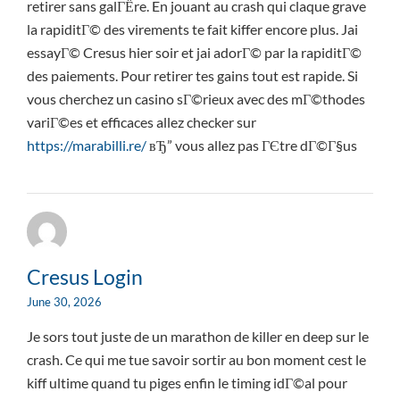
retirer sans galГЁre. En jouant au crash qui claque grave
la rapiditГ© des virements te fait kiffer encore plus. Jai
essayГ© Cresus hier soir et jai adorГ© par la rapiditГ©
des paiements. Pour retirer tes gains tout est rapide. Si
vous cherchez un casino sГ©rieux avec des mГ©thodes
variГ©es et efficaces allez checker sur
https://marabilli.re/
вЂ” vous allez pas ГЄtre dГ©Г§us
Cresus Login
June 30, 2026
Je sors tout juste de un marathon de killer en deep sur le
crash. Ce qui me tue savoir sortir au bon moment cest le
kiff ultime quand tu piges enfin le timing idГ©al pour