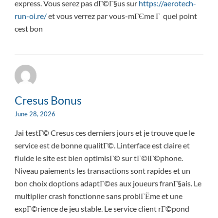
express. Vous serez pas dГ©Г§us sur
https://aerotech-
run-oi.re/
et vous verrez par vous-mГЄme Г quel point
cest bon
Cresus Bonus
June 28, 2026
Jai testГ© Cresus ces derniers jours et je trouve que le
service est de bonne qualitГ©. Linterface est claire et
fluide le site est bien optimisГ© sur tГ©lГ©phone.
Niveau paiements les transactions sont rapides et un
bon choix doptions adaptГ©es aux joueurs franГ§ais. Le
multiplier crash fonctionne sans problГЁme et une
expГ©rience de jeu stable. Le service client rГ©pond