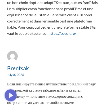
un bon choix doptions adaptГ©es aux joueurs franГ§ais.
Le multiplier crash fonctionne sans problГЁme et une
expГ©rience de jeu stable. Le service client rГ©pond
correctement et dans lensemble cest une plateforme
fiable. Pour ceux qui veulent une plateforme stable Г§a
vaut le coup de tester sur
https://coedit.re/
Brentsak
July 8, 2026
Если планируете пешее путешествие по Калининграду
на городской карте не забудьте зайти в квартал
Амалиенау — поистине атмосферное локация с
потрясающими улицами и любопытными